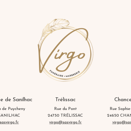
 de Sanilhac
Trélissac
Chanc
n de Puycheny
Rue du Pont
Rue Sophie
 SANILHAC
24750 TRÉLISSAC
24650 CH
asvirgo.fr
virgo@sasvirgo.fr
virgo@sas