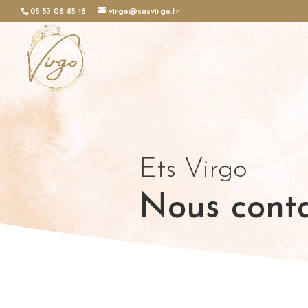
05 53 08 85 18
virgo@sasvirgo.fr
Ets Virgo
Nous cont