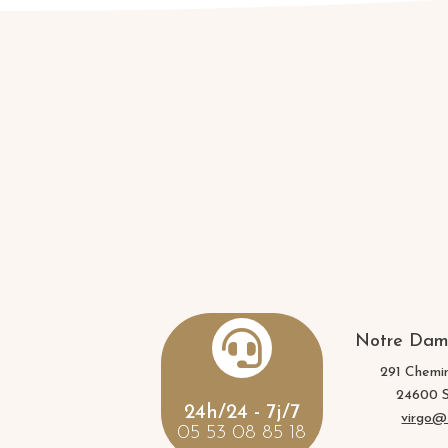

Notre Dame
291 Chemi
24600
24h/24 - 7j/7
virgo@s
05 53 08 85 18