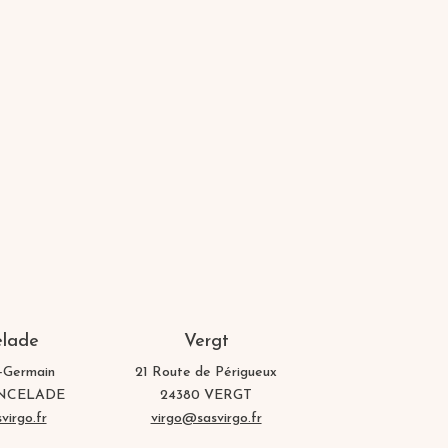
elade
Vergt
-Germain
21 Route de Périgueux
ANCELADE
24380 VERGT
virgo.fr
virgo@sasvirgo.fr