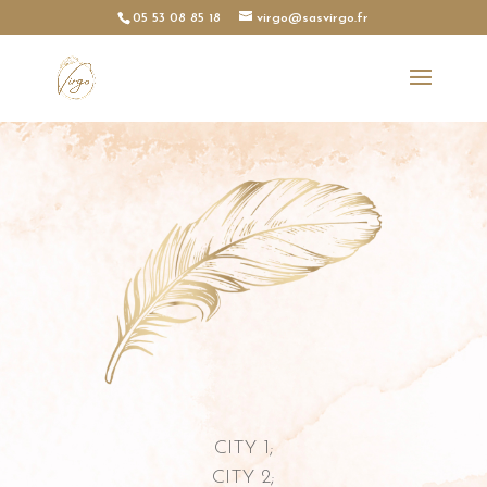
05 53 08 85 18
virgo@sasvirgo.fr
CITY 1;
CITY 2;