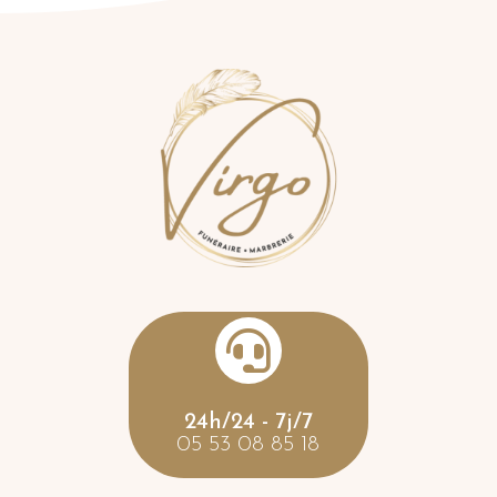

24h/24 - 7j/7
05 53 08 85 18