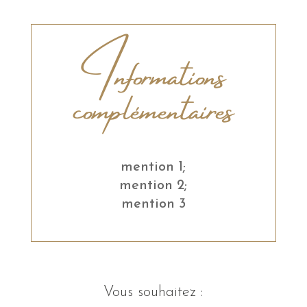
Informations
complémentaires
mention 1;
mention 2;
mention 3
Vous souhaitez :