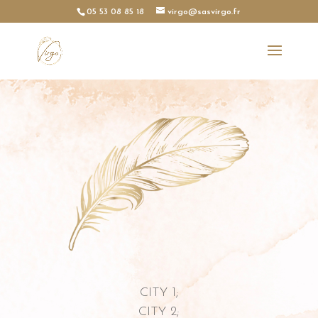
05 53 08 85 18
virgo@sasvirgo.fr
CITY 1;
CITY 2;