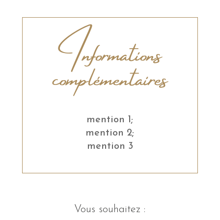
Informations
complémentaires
mention 1;
mention 2;
mention 3
Vous souhaitez :