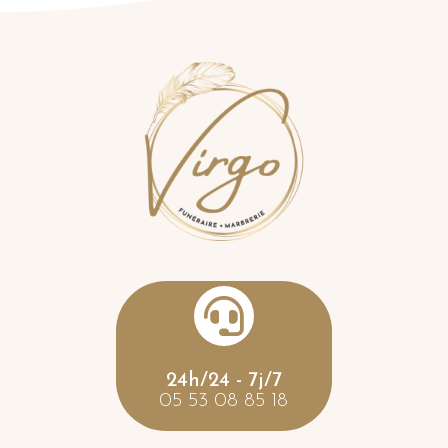

24h/24 - 7j/7
05 53 08 85 18