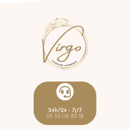

24h/24 - 7j/7
05 53 08 85 18