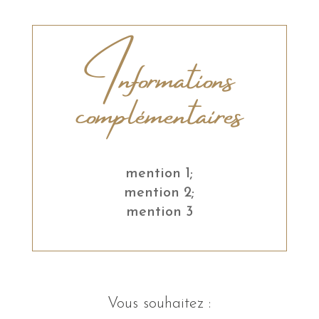
Informations
complémentaires
mention 1;
mention 2;
mention 3
Vous souhaitez :