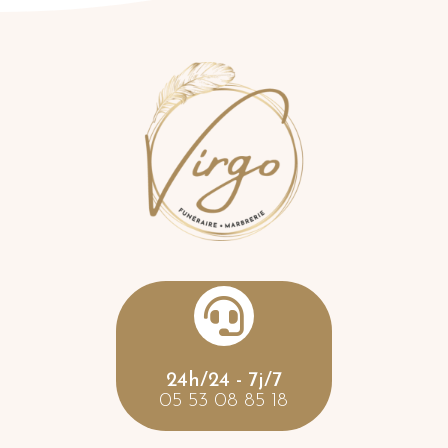

24h/24 - 7j/7
05 53 08 85 18