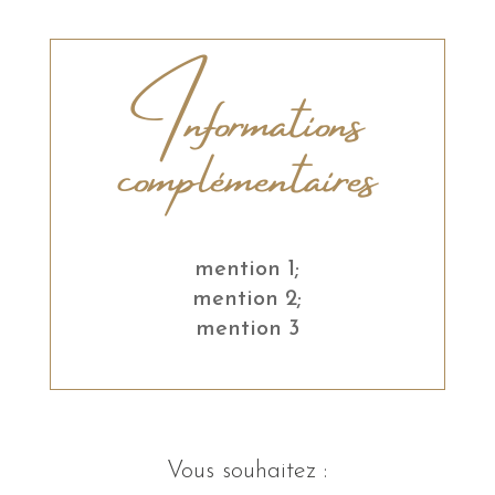
Informations
complémentaires
mention 1;
mention 2;
mention 3
Vous souhaitez :