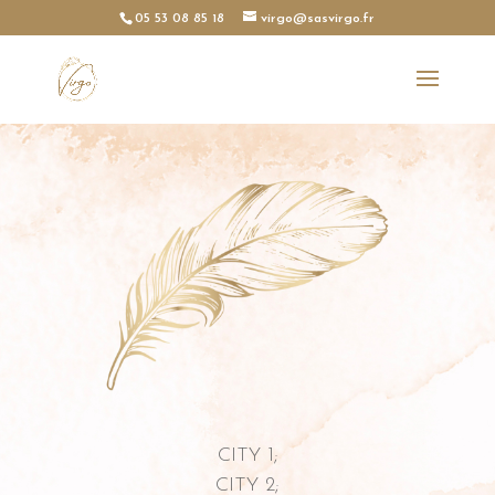
05 53 08 85 18
virgo@sasvirgo.fr
CITY 1;
CITY 2;