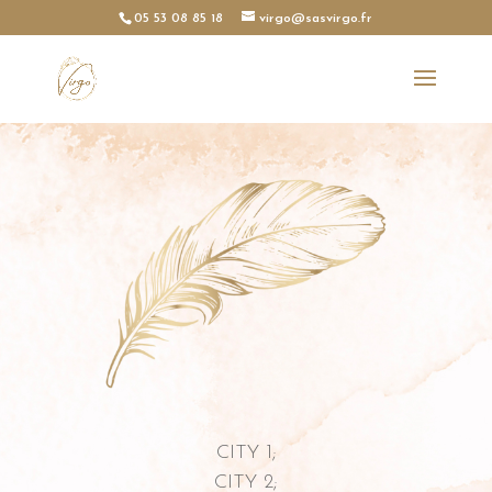
05 53 08 85 18
virgo@sasvirgo.fr
CITY 1;
CITY 2;