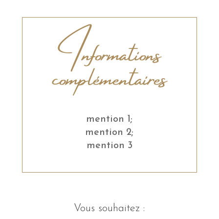
Informations
complémentaires
mention 1;
mention 2;
mention 3
Vous souhaitez :