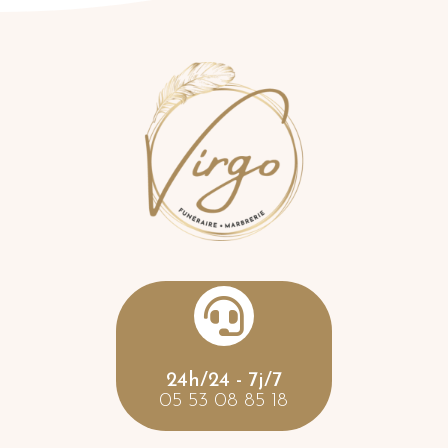

24h/24 - 7j/7
05 53 08 85 18