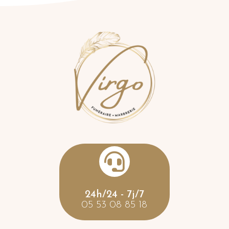

24h/24 - 7j/7
05 53 08 85 18