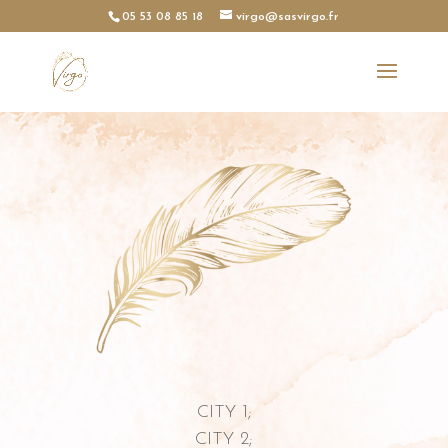
05 53 08 85 18
virgo@sasvirgo.fr
CITY 1;
CITY 2;