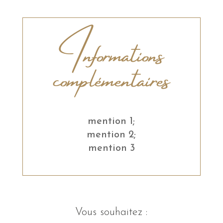
Informations
complémentaires
mention 1;
mention 2;
mention 3
Vous souhaitez :