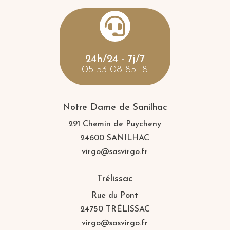

24h/24 - 7j/7
05 53 08 85 18
Notre Dame de Sanilhac
291 Chemin de Puycheny
24600 SANILHAC
virgo@sasvirgo.fr
Trélissac
Rue du Pont
24750 TRÉLISSAC
virgo@sasvirgo.fr